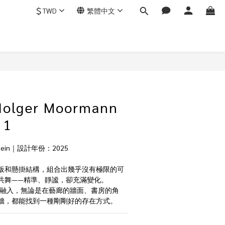
$
TWD
繁體中文
Holger Moormann
 1
 Stein｜設計年份：2025
板和懸掛結構，組合出幾乎沒有極限的可
共舞——精準、靜謐，卻充滿變化。
也懂得融入，無論是在藝廊的牆面、書房的角
牆，都能找到一種剛剛好的存在方式。