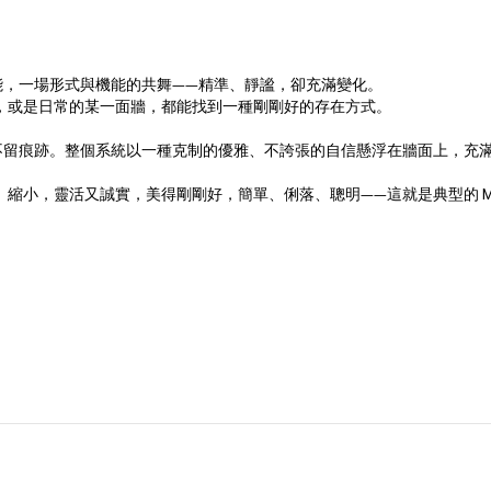
能，一場形式與機能的共舞——精準、靜謐，卻充滿變化。
角落，或是日常的某一面牆，都能找到一種剛剛好的存在方式。
不留痕跡。整個系統以一種克制的優雅、不誇張的自信懸浮在牆面上，充
、縮小，靈活又誠實，美得剛剛好，簡單、俐落、聰明——這就是典型的 Moo