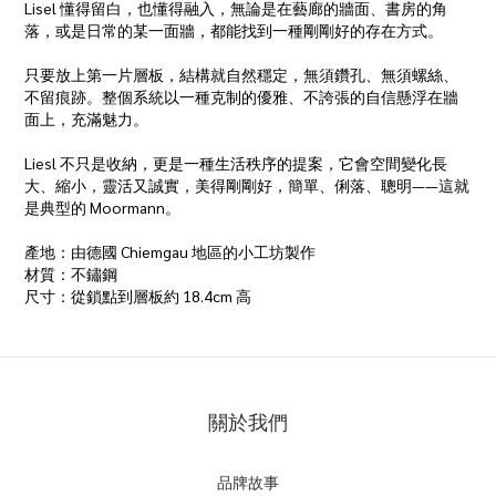
Lisel 懂得留白，也懂得融入，無論是在藝廊的牆面、書房的角
落，或是日常的某一面牆，都能找到一種剛剛好的存在方式。
只要放上第一片層板，結構就自然穩定，無須鑽孔、無須螺絲、
不留痕跡。整個系統以一種克制的優雅、不誇張的自信懸浮在牆
面上，充滿魅力。
Liesl 不只是收納，更是一種生活秩序的提案，它會空間變化長
大、縮小，靈活又誠實，美得剛剛好，簡單、俐落、聰明——這就
是典型的 Moormann。
產地：由德國 Chiemgau 地區的小工坊製作
材質：不鏽鋼
尺寸：從鎖點到層板約 18.4cm 高
關於我們
品牌故事