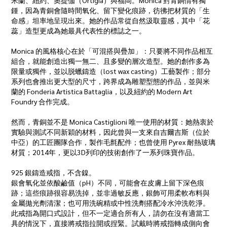
米蘭、紐約、奧提伽（Ortigia）與福岡。Monica 對青銅情有獨
鍾，因為青銅會隨時間氧化、留下變化痕跡，彷彿把材質的「生
命感」坦率地呈現出來。她的作品常從自然汲取靈感，其中「花
蕊」造型更成為她最具代表性的標誌之一。
Monica 的風格核心在於「可混搭與疊加」：只要將不同作品相互
組合，就能創造出獨一無二、且多變的層次造型。她的創作多為
限量或獨件，並以脱蠟鑄造（lost wax casting）工藝製作；部分
系列也會推出更大型的尺寸，跨界成為雕塑型態的作品，並與米
蘭的 Fonderia Artistica Battaglia，以及紐約的 Modern Art
Foundry 合作完成。
然而，青銅並不是 Monica Castiglioni 唯一使用的材質：她熱衷於
實驗與測試不同新穎的材料，因此曾與一支來自吉爾吉斯（位於
中亞）的工匠團隊合作，製作毛氈配件；也曾使用 Pyrex 耐熱玻璃
材質；2014年，更以3D列印的技術創作了一系列珠寶作品。
925 銀鑄造戒指，不含鎳。
銀會氧化並依酸鹼值（pH）不同，可能會在皮膚上留下深色痕
跡；這些痕跡很容易洗掉，並非過敏反應，銀飾可用柔軟布料與
金屬拋光劑清潔；也可用洗碗精或中性洗劑搭配冷水沖洗乾淨。
此戒指為開口式設計，但不一定適合所有人，請勿在沒有適當工
具的情況下，直接將戒指拉開或捏緊。試戴時將戒指轉成側向會