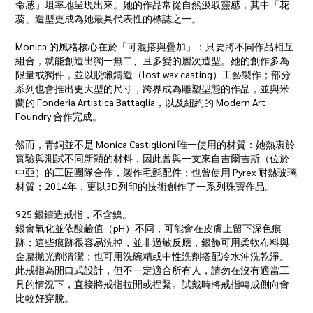
命感」坦率地呈現出來。她的作品常從自然汲取靈感，其中「花
蕊」造型更成為她最具代表性的標誌之一。
Monica 的風格核心在於「可混搭與疊加」：只要將不同作品相互
組合，就能創造出獨一無二、且多變的層次造型。她的創作多為
限量或獨件，並以脱蠟鑄造（lost wax casting）工藝製作；部分
系列也會推出更大型的尺寸，跨界成為雕塑型態的作品，並與米
蘭的 Fonderia Artistica Battaglia，以及紐約的 Modern Art
Foundry 合作完成。
然而，青銅並不是 Monica Castiglioni 唯一使用的材質：她熱衷於
實驗與測試不同新穎的材料，因此曾與一支來自吉爾吉斯（位於
中亞）的工匠團隊合作，製作毛氈配件；也曾使用 Pyrex 耐熱玻璃
材質；2014年，更以3D列印的技術創作了一系列珠寶作品。
925 銀鑄造戒指，不含鎳。
銀會氧化並依酸鹼值（pH）不同，可能會在皮膚上留下深色痕
跡；這些痕跡很容易洗掉，並非過敏反應，銀飾可用柔軟布料與
金屬拋光劑清潔；也可用洗碗精或中性洗劑搭配冷水沖洗乾淨。
此戒指為開口式設計，但不一定適合所有人，請勿在沒有適當工
具的情況下，直接將戒指拉開或捏緊。試戴時將戒指轉成側向會
比較好穿脫。