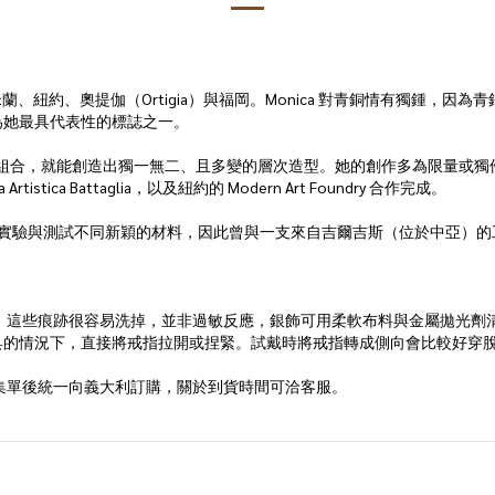
年，足跡遍及米蘭、紐約、奧提伽（Ortigia）與福岡。Monica 對青銅情
為她最具代表性的標誌之一。
組合，就能創造出獨一無二、且多變的層次造型。她的創作多為限量或獨件，並以脱
ca Battaglia，以及紐約的 Modern Art Foundry 合作完成。
材質：她熱衷於實驗與測試不同新穎的材料，因此曾與一支來自吉爾吉斯（位於中亞）
；這些痕跡很容易洗掉，並非過敏反應，銀飾可用柔軟布料與金屬拋光劑
具的情況下，直接將戒指拉開或捏緊。試戴時將戒指轉成側向會比較好穿
 Furniture 集單後統一向義大利訂購，關於到貨時間可洽客服。