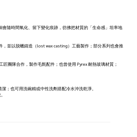
有獨鍾，因為青銅會隨時間氧化、留下變化痕跡，彷彿把材質的「生命感」坦率地
蠟鑄造（lost wax casting）工藝製作；部分系列也會推
的工匠團隊合作，製作毛氈配件；也曾使用 Pyrex 耐熱玻璃材質；
清潔；也可用洗碗精或中性洗劑搭配冷水沖洗乾淨。
脫。