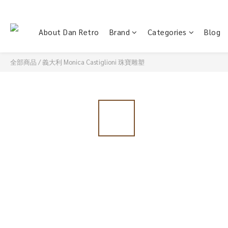
About Dan Retro
Brand
Categories
Blog
全部商品
/
義大利 Monica Castiglioni 珠寶雕塑