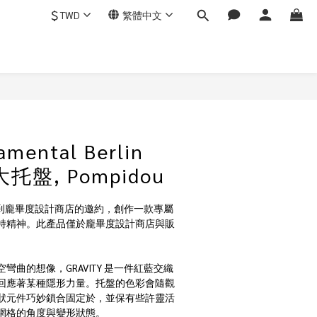
$
TWD
繁體中文
mental Berlin
大托盤, Pompidou
rlin 收到龐畢度設計商店的邀約，創作一款專屬
特精神。此產品僅於龐畢度設計商店與販
彎曲的想像，GRAVITY 是一件紅藍交織
回應著某種隱形力量。托盤的色彩會隨觀
狀元件巧妙鎖合固定於，並保有些許靈活
網格的角度與變形狀態。