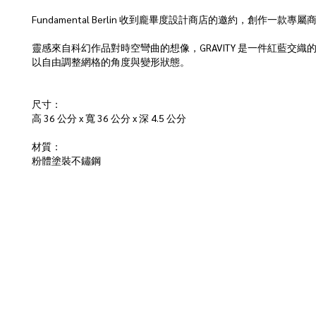
Fundamental Berlin 收到龐畢度設計商店的邀約，創
靈感來自科幻作品對時空彎曲的想像，GRAVITY 是一件紅藍
以自由調整網格的角度與變形狀態。
尺寸：
高 36 公分 x 寬 36 公分 x 深 4.5 公分
材質：
粉體塗裝不鏽鋼