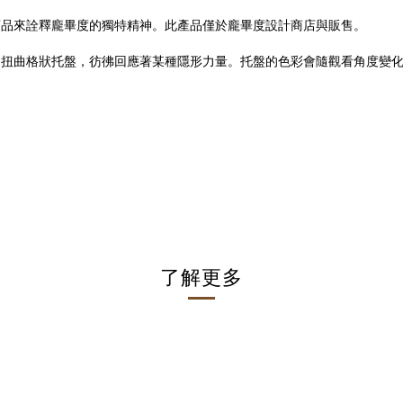
作一款專屬商品來詮釋龐畢度的獨特精神。此產品僅於龐畢度設計商店與販售。
交織的扭曲格狀托盤，彷彿回應著某種隱形力量。托盤的色彩會隨觀看角度
了解更多