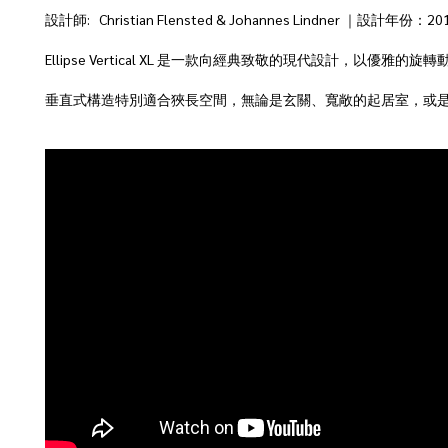
設計師: Christian Flensted & Johannes Lindner ｜設計年份：20
Ellipse Vertical XL 是一款向經典致敬的現代設計，以優
垂直式構造特別適合狹長空間，無論是玄關、寬敞的起居室，或