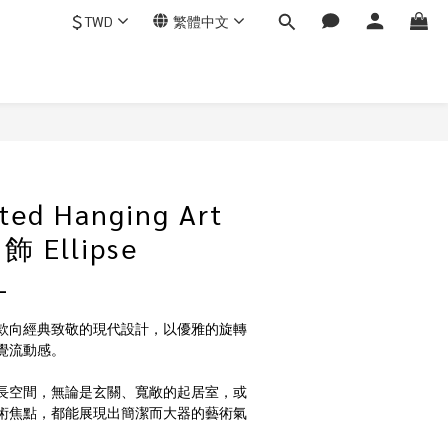
$
TWD
繁體中文
ed Hanging Art
Ellipse
L
al XL 是一款向經典致敬的現代設計，以優雅的旋轉
覺流動感。
長空間，無論是玄關、寬敞的起居室，或
術焦點，都能展現出簡潔而大器的藝術氣