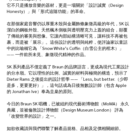
它不只是播放音樂的器材，更是一場關於「設計誠實（Design
Honesty）」與「形式追隨功能」的革命。
在那個家庭音響仍以厚重木殼與金屬飾條象徵高級的年代，SK 以
潔白的鋼板外殼、天然楓木側板與透明壓克力上蓋的組合，顛覆
了傳統的審美與想像。它讓內部結構清晰可見，讓科技不再被包
裹，而是被「展示」。這份設計的透明與純粹，使評論家以童話
中的比喻稱它為 「Snow White’s Coffin（白雪公主的棺木）」
—— 一件前所未見、象徵現代精神的作品。
SK 系列產品不僅定義了 Braun 的品牌語言，更成為現代工業設計
的分水嶺。它以理性的比例、誠實的材料與極簡的構造，預示了
Dieter Rams 之後提出的設計哲學 —— 「Less, but better.（少即
是多，更要更好）」，這句話成為日後無數設計師（包含 Apple
的 Jonathan Ive）奉為圭臬的原則。
今日的 Braun SK 唱機，已被紐約現代藝術博物館（MoMA） 永久
典藏，並被倫敦設計博物館（Design Museum London） 評為
「改變世界的設計」之一。
如欲收藏請與我們聯繫了解產品規格、品相及定價相關細節。