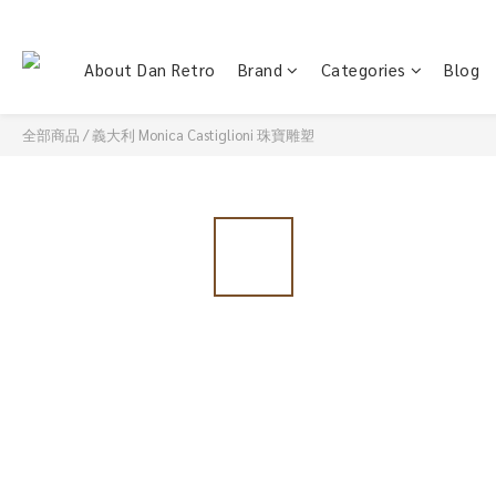
About Dan Retro
Brand
Categories
Blog
全部商品
/
義大利 Monica Castiglioni 珠寶雕塑