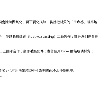
有獨鍾，因為青銅會隨時間氧化、留下變化痕跡，彷彿把材質的「生命感」坦率地
蠟鑄造（lost wax casting）工藝製作；部分系列也會推
的工匠團隊合作，製作毛氈配件；也曾使用 Pyrex 耐熱玻璃材質；
清潔；也可用洗碗精或中性洗劑搭配冷水沖洗乾淨。
脫。