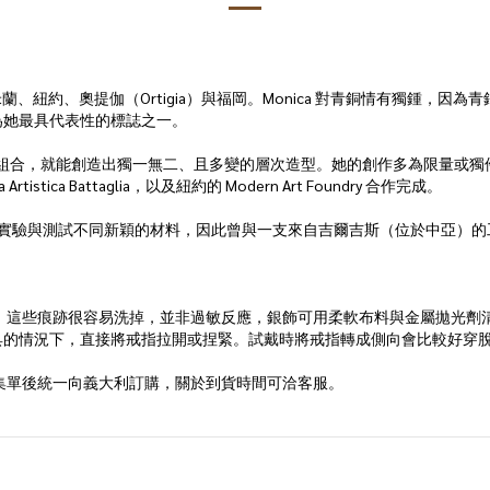
年，足跡遍及米蘭、紐約、奧提伽（Ortigia）與福岡。Monica 對青銅情
為她最具代表性的標誌之一。
組合，就能創造出獨一無二、且多變的層次造型。她的創作多為限量或獨件，並以脱
ca Battaglia，以及紐約的 Modern Art Foundry 合作完成。
材質：她熱衷於實驗與測試不同新穎的材料，因此曾與一支來自吉爾吉斯（位於中亞）
；這些痕跡很容易洗掉，並非過敏反應，銀飾可用柔軟布料與金屬拋光劑
具的情況下，直接將戒指拉開或捏緊。試戴時將戒指轉成側向會比較好穿
 Furniture 集單後統一向義大利訂購，關於到貨時間可洽客服。