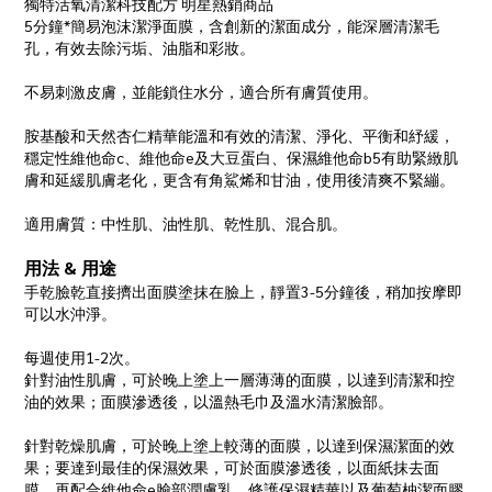
獨特活氧清潔科技配方 明星熱銷商品
5分鐘*簡易泡沫潔淨面膜，含創新的潔面成分，能深層清潔毛
孔，有效去除污垢、油脂和彩妝。
不易刺激皮膚，並能鎖住水分，適合所有膚質使用。
胺基酸和天然杏仁精華能溫和有效的清潔、淨化、平衡和紓緩，
穩定性維他命c、維他命e及大豆蛋白、保濕維他命b5有助緊緻肌
膚和延緩肌膚老化，更含有角鯊烯和甘油，使用後清爽不緊繃。
適用膚質：中性肌、油性肌、乾性肌、混合肌。
用法 & 用途
手乾臉乾直接擠出面膜塗抹在臉上，靜置3-5分鐘後，稍加按摩即
可以水沖淨。
每週使用1-2次。
針對油性肌膚，可於晚上塗上一層薄薄的面膜，以達到清潔和控
油的效果；面膜滲透後，以溫熱毛巾及溫水清潔臉部。
針對乾燥肌膚，可於晚上塗上較薄的面膜，以達到保濕潔面的效
果；要達到最佳的保濕效果，可於面膜滲透後，以面紙抹去面
膜，再配合維他命e臉部潤膚乳、修護保濕精華以及葡萄柚潔面膠