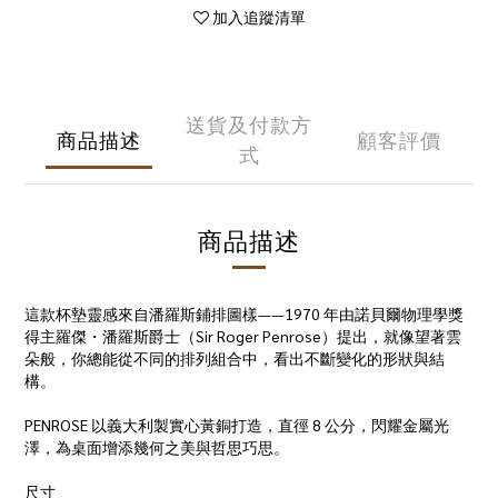
加入追蹤清單
送貨及付款方
商品描述
顧客評價
式
商品描述
這款杯墊靈感來自潘羅斯鋪排圖樣——1970 年由諾貝爾物理學獎
得主羅傑・潘羅斯爵士（Sir Roger Penrose）提出，就像望著雲
朵般，你總能從不同的排列組合中，看出不斷變化的形狀與結
構。
PENROSE 以義大利製實心黃銅打造，直徑 8 公分，閃耀金屬光
澤，為桌面增添幾何之美與哲思巧思。
尺寸