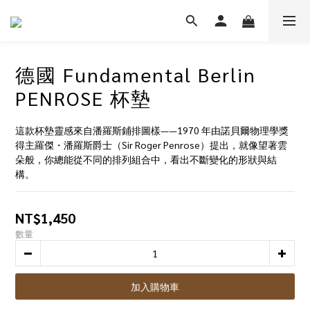
德國 Fundamental Berlin
PENROSE 杯墊
這款杯墊靈感來自潘羅斯鋪排圖樣——1970 年由諾貝爾物理學獎
得主羅傑・潘羅斯爵士（Sir Roger Penrose）提出，就像望著雲
朵般，你總能從不同的排列組合中，看出不斷變化的形狀與結
構。
NT$1,450
數量
加入購物車