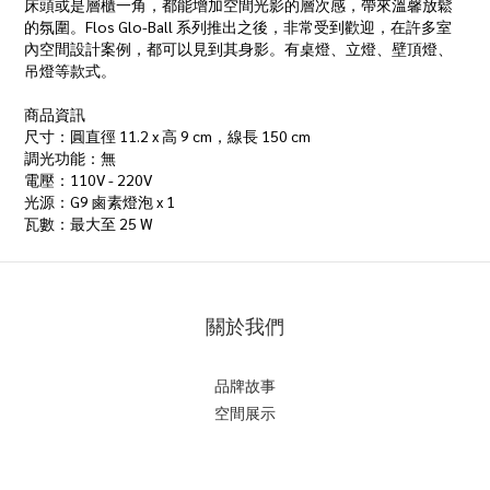
床頭或是層櫃一角，都能增加空間光影的層次感，帶來溫馨放鬆
的氛圍。Flos Glo-Ball 系列推出之後，非常受到歡迎，在許多室
內空間設計案例，都可以見到其身影。有桌燈、立燈、壁頂燈、
吊燈等款式。
商品資訊
尺寸：圓直徑 11.2 x 高 9 cm，線長 150 cm
調光功能：無
電壓：110V - 220V
光源：G9 鹵素燈泡 x 1
瓦數：最大至 25 W
關於我們
品牌故事
空間展示