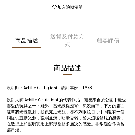
加入追蹤清單
送貨及付款方
商品描述
顧客評價
式
商品描述
設計師：Achille Castiglioni｜設計年份：1978
設計大師 Achille Castiglioni 的代表作品，靈感來自於公園中最受
喜愛的玩具之一：飛盤！當光線從燈罩中流洩而下，下方的霧白
遮罩將光線散射，提供充足光源，卻不刺眼炫目，中間還有一個
洞提供直接光源，強弱並濟，明暈交雜，給人溫暖舒服的感覺，
在造型上和照明實用上都形塑起多層次的感受。非常適合作為餐
桌吊燈。