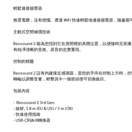
輕鬆連接揚聲器
無需電纜，沒有煩惱。透過 WiFi 快速輕鬆地連接揚聲器，隨
主動式空間補償技術
Beosound 2 能為您找到它在房間裡的具體位置，以便隨
有純凈清晰的音效。原音的忠實重現。
控制的精髓
Beosound 2 設有內建接近感測器，當您的手停在控制上
轉輪以調整音量，輕擊其中一個箭頭便可切換曲目。
包裝內容
- Beosound 2 3rd Gen.
- 線材, 1.8 m (EU & US) / 3 m (CN)
- 快速使用指南
- USB-C到AUX轉換器