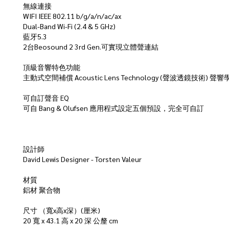
無線連接
WIFI IEEE 802.11 b/g/a/n/ac/ax
Dual-Band Wi-Fi (2.4 & 5 GHz)
藍牙5.3
2台Beosound 2 3rd Gen.可實現立體聲連結
頂級音響特色功能
主動式空間補償 Acoustic Lens Technology (聲波透鏡技術
可自訂聲音 EQ
可自 Bang & Olufsen 應用程式設定五個預設，完全可自訂
設計師
David Lewis Designer - Torsten Valeur
材質
鋁材 聚合物
尺寸 （寬x高x深）(厘米)
20 寬 x 43.1 高 x 20 深 公釐 cm