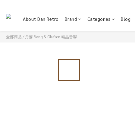
About Dan Retro
Brand
Categories
Blog
全部商品
/
丹麥 Bang & Olufsen 精品音響