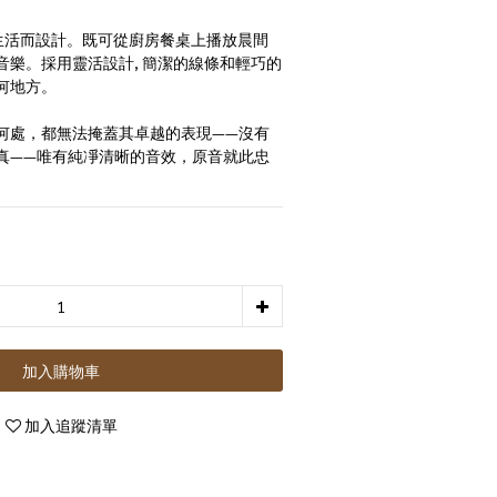
為靈活生活而設計。既可從廚房餐桌上播放晨間
音樂。採用靈活設計, 簡潔的線條和輕巧的
何地方。
何處，都無法掩蓋其卓越的表現——沒有
真——唯有純凈清晰的音效，原音就此忠
加入購物車
加入追蹤清單