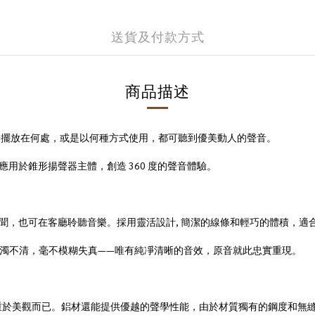
送貨及付款方式
商品描述
美。不論擺放在何處，或是以何種方式使用，都可聽到優美動人的聲音。
術應用於錐形揚聲器主體，創造 360 度的聲音體驗。
晨間新聞，也可在客廳聆聽音樂。採用靈活設計, 簡潔的線條和輕巧的體積，
濁不清，毫不模糊失真——唯有純凈清晰的音效，原音就此忠實重現。
重於美觀而已。鋁材還能提供優越的聲學性能，由於材質獨有的鋼度和無