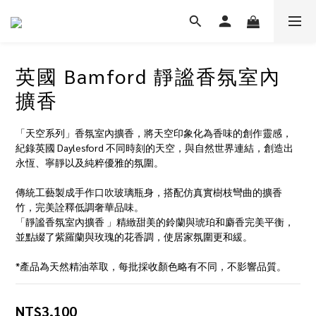
英國 Bamford 靜謐香氛室內
擴香
「天空系列」香氛室內擴香，將天空印象化為香味的創作靈感，
紀錄英國 Daylesford 不同時刻的天空，與自然世界連結，創造出
永恆、寧靜以及純粹優雅的氛圍。
傳統工藝製成手作口吹玻璃瓶身，搭配仿真實樹枝彎曲的擴香
竹，完美詮釋低調奢華品味。 
「靜謐香氛室內擴香 」精緻甜美的鈴蘭與琥珀和麝香完美平衡，
並點綴了紫羅蘭與玫瑰的花香調，使居家氛圍更和緩。
*產品為天然精油萃取，每批採收顏色略有不同，不影響品質。
NT$3,100