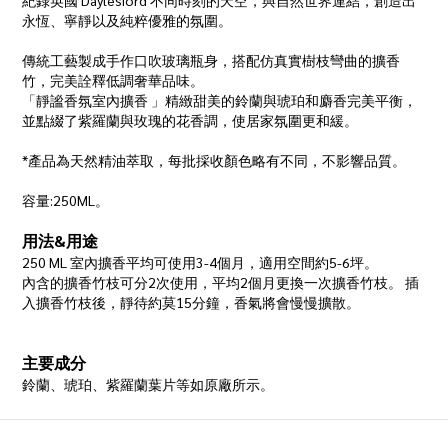
紀錄英國 Daylesford 不同時刻的天空，與自然世界連結，創造出
永恆、寧靜以及純粹優雅的氛圍。
傳統工藝製成手作口吹玻璃瓶身，搭配仿真實樹枝彎曲的擴香
竹，完美詮釋低調奢華品味。
「靜謐香氛室內擴香 」精緻甜美的鈴蘭與琥珀和麝香完美平衡，
並點綴了紫羅蘭與玫瑰的花香調，使居家氛圍更和緩。
*產品為天然精油萃取，每批採收顏色略有不同，不影響品質。
容量:250ML。
用法&用途
250 ML 室內擴香平均可使用3-4個月，適用空間約5-6坪。
內含的擴香竹枝可分2次使用，平均2個月更換一次擴香竹枝。 插
入擴香竹枝後，靜待約莫15分鐘，香氣將會慢慢擴散。
主要成分
鈴蘭、琥珀、紫羅蘭葉片等如原廠所示。