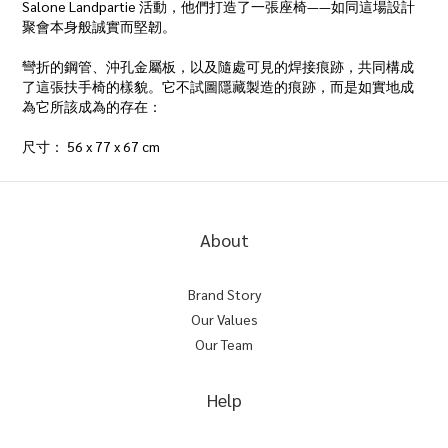
Salone Landpartie 活動，他們打造了一張座椅——如同這場設計
聚會本身般誠實而堅韌。
彎折的鋼管、沖孔金屬板，以及隨處可見的焊接痕跡，共同構成
了這張扶手椅的樣貌。它不試圖隱藏製造的痕跡，而是如實地成
為它所該成為的存在：
尺寸： 56 x 77 x 67 cm
About
Brand Story
Our Values
Our Team
Help