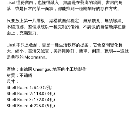
Lisel 懂得留白，也懂得融入，無論是在藝廊的牆面、書房的角
落，或是日常的某一面牆，都能找到一種剛剛好的存在方式。
只要放上第一片層板，結構就自然穩定，無須鑽孔、無須螺絲、
不留痕跡。整個系統以一種克制的優雅、不誇張的自信懸浮在牆
面上，充滿魅力。
Liesl 不只是收納，更是一種生活秩序的提案，它會空間變化長
大、縮小，靈活又誠實，美得剛剛好，簡單、俐落、聰明——這就
是典型的 Moormann。
產地：由德國 Chiemgau 地區的小工坊製作
材質：不鏽鋼
尺寸：
Shelf Board 1: 64.0 (2孔)
Shelf Board 2: 118.0 (3孔)
Shelf Board 3: 172.0 (4孔)
Shelf Board 4: 226.0 (5孔)