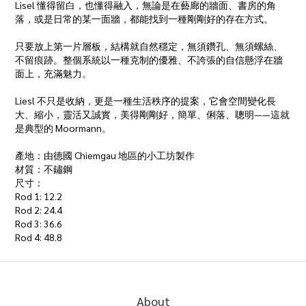
Lisel 懂得留白，也懂得融入，無論是在藝廊的牆面、書房的角
落，或是日常的某一面牆，都能找到一種剛剛好的存在方式。
只要放上第一片層板，結構就自然穩定，無須鑽孔、無須螺絲、
不留痕跡。整個系統以一種克制的優雅、不誇張的自信懸浮在牆
面上，充滿魅力。
Liesl 不只是收納，更是一種生活秩序的提案，它會空間變化長
大、縮小，靈活又誠實，美得剛剛好，簡單、俐落、聰明——這就
是典型的 Moormann。
產地：由德國 Chiemgau 地區的小工坊製作
材質：不鏽鋼
尺寸：
Rod 1: 12.2
Rod 2: 24.4
Rod 3: 36.6
Rod 4: 48.8
About