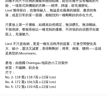
四種不同尺寸比例的層板和懸掛結構，組合出幾乎沒有極限的可
能，一場形式與機能的共舞——精準、靜謐，卻充滿變化。
Lisel 懂得留白，也懂得融入，無論是在藝廊的牆面、書房的角
落，或是日常的某一面牆，都能找到一種剛剛好的存在方式。
只要放上第一片層板，結構就自然穩定，無須鑽孔、無須螺絲、
不留痕跡。整個系統以一種克制的優雅、不誇張的自信懸浮在牆
面上，充滿魅力。
Liesl 不只是收納，更是一種生活秩序的提案，它會空間變化長
大、縮小，靈活又誠實，美得剛剛好，簡單、俐落、聰明——這就
是典型的 Moormann。
產地：由德國 Chiemgau 地區的小工坊製作
材質：不鏽鋼、鋁合金
尺寸：
No. 2- 118 寬x 118.7高 x 22深 (cm)
No. 4- 172 寬x 106.5高 x 22深 (cm)
No. 5- 172 寬x 130.9高 x 22深 (cm)