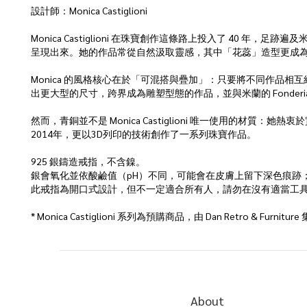
設計師：Monica Castiglioni
Monica Castiglioni 在珠寶創作這條路上投入了 40 
呈現出來。她的作品常從自然汲取靈感，其中「花蕊」造型更成
Monica 的風格核心在於「可混搭與疊加」：只要將不同作品相互
出更大型的尺寸，跨界成為雕塑型態的作品，並與米蘭的 Fonderia Artisti
然而，青銅並不是 Monica Castiglioni 唯一使用的
2014年，更以3D列印的技術創作了一系列珠寶作品。
925 銀鑄造戒指，不含鎳。
銀會氧化並依酸鹼值（pH）不同，可能會在皮膚上留下深色痕跡
此戒指為開口式設計，但不一定適合所有人，請勿在沒有適當工
* Monica Castiglioni 系列為預購商品，由 Dan Retro &
About