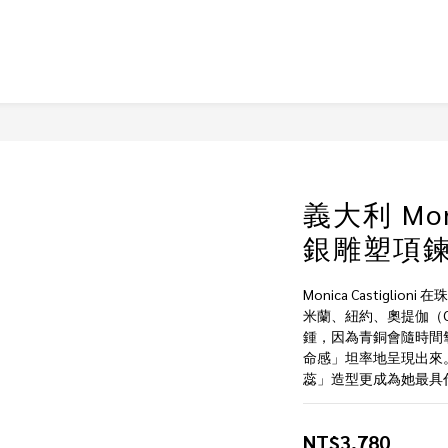
義大利 Moni
銀雕塑項鍊 P
Monica Castigli
米蘭、紐約、奧提伽（Ort
鍾，因為青銅會隨時間
命感」坦率地呈現出來
蕊」造型更成為她最具
NT$3,780