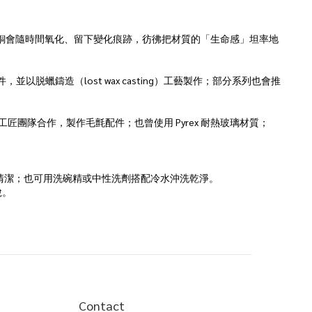
有獨鍾，因為青銅會隨時間氧化、留下變化痕跡，彷彿把材質的「生命感」坦率地
蠟鑄造（lost wax casting）工藝製作；部分系列也會推
的工匠團隊合作，製作毛氈配件；也曾使用 Pyrex 耐熱玻璃材質；
清潔；也可用洗碗精或中性洗劑搭配冷水沖洗乾淨。
脫。
Contact