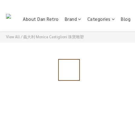
About Dan Retro
Brand
Categories
Blog
View All
/
義大利 Monica Castiglioni 珠寶雕塑