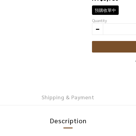
預購收單中
Quantity
Shipping & Payment
Description