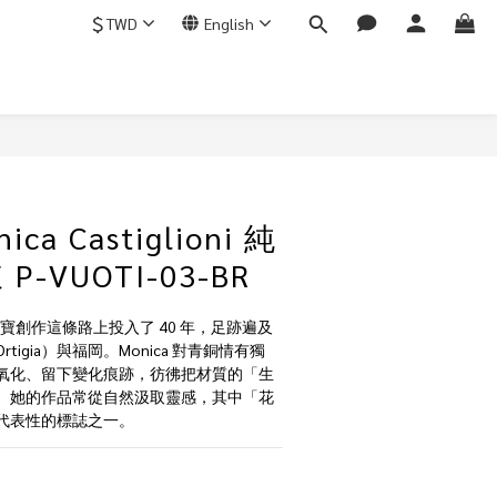
$
TWD
English
ca Castiglioni 純
-VUOTI-03-BR
oni 在珠寶創作這條路上投入了 40 年，足跡遍及
igia）與福岡。Monica 對青銅情有獨
氧化、留下變化痕跡，彷彿把材質的「生
。她的作品常從自然汲取靈感，其中「花
代表性的標誌之一。