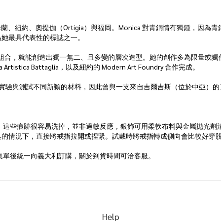
年，足跡遍及米蘭、紐約、奧提伽（Ortigia）與福岡。Monica 對青銅情
為她最具代表性的標誌之一。
組合，就能創造出獨一無二、且多變的層次造型。她的創作多為限量或獨件，並以脱
ca Battaglia，以及紐約的 Modern Art Foundry 合作完成。
材質：她熱衷於實驗與測試不同新穎的材料，因此曾與一支來自吉爾吉斯（位於中亞）
；這些痕跡很容易洗掉，並非過敏反應，銀飾可用柔軟布料與金屬拋光劑
具的情況下，直接將戒指拉開或捏緊。試戴時將戒指轉成側向會比較好穿
 Furniture 集單後統一向義大利訂購，關於到貨時間可洽客服。
Help