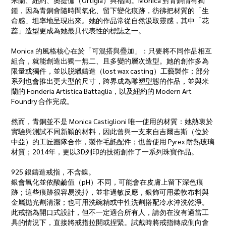
米蘭、紐約、奧提伽（Ortigia）與福岡。Monica 對青銅情有獨
鍾，因為青銅會隨時間氧化、留下變化痕跡，彷彿把材質的「生
命感」坦率地呈現出來。她的作品常從自然汲取靈感，其中「花
蕊」造型更成為她最具代表性的標誌之一。
Monica 的風格核心在於「可混搭與疊加」：只要將不同作品相互
組合，就能創造出獨一無二、且多變的層次造型。她的創作多為
限量或獨件，並以脱蠟鑄造（lost wax casting）工藝製作；部分
系列也會推出更大型的尺寸，跨界成為雕塑型態的作品，並與米
蘭的 Fonderia Artistica Battaglia，以及紐約的 Modern Art
Foundry 合作完成。
然而，青銅並不是 Monica Castiglioni 唯一使用的材質：她熱衷於
實驗與測試不同新穎的材料，因此曾與一支來自吉爾吉斯（位於
中亞）的工匠團隊合作，製作毛氈配件；也曾使用 Pyrex 耐熱玻璃
材質；2014年，更以3D列印的技術創作了一系列珠寶作品。
925 銀鑄造戒指，不含鎳。
銀會氧化並依酸鹼值（pH）不同，可能會在皮膚上留下深色痕
跡；這些痕跡很容易洗掉，並非過敏反應，銀飾可用柔軟布料與
金屬拋光劑清潔；也可用洗碗精或中性洗劑搭配冷水沖洗乾淨。
此戒指為開口式設計，但不一定適合所有人，請勿在沒有適當工
具的情況下，直接將戒指拉開或捏緊。試戴時將戒指轉成側向會