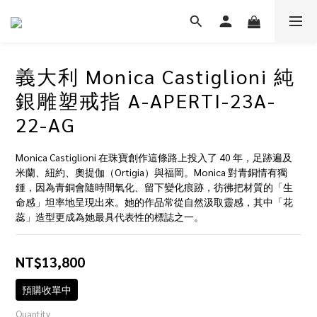
義大利 Monica Castiglioni 純
銀雕塑戒指 A-APERTI-23A-
22-AG
Monica Castiglioni 在珠寶創作這條路上投入了 40 年，足跡遍及
米蘭、紐約、奧提伽（Ortigia）與福岡。Monica 對青銅情有獨
鍾，因為青銅會隨時間氧化、留下變化痕跡，彷彿把材質的「生
命感」坦率地呈現出來。她的作品常從自然汲取靈感，其中「花
蕊」造型更成為她最具代表性的標誌之一。
NT$13,800
預購收單中
Quantity