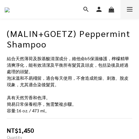
(MALIN+GOETZ) Peppermint
Shampoo
結合天然薄荷及胺基酸清潔成分，維他命b5保濕修護，檸檬精華
清爽淨化，能有效清潔及平衡所有髮質及頭皮，包括染後及經過
處理的頭髮。 
泡沫溫和不易殘留，適合每天使用，不會造成乾燥、刺激、脫皮
現象，尤其適合染後髮質。
具有天然芳香和色澤。
簡易日常保養程序，無需繁複步驟。
容量:16 oz. / 473 ml。
NT$1,450
Quantity