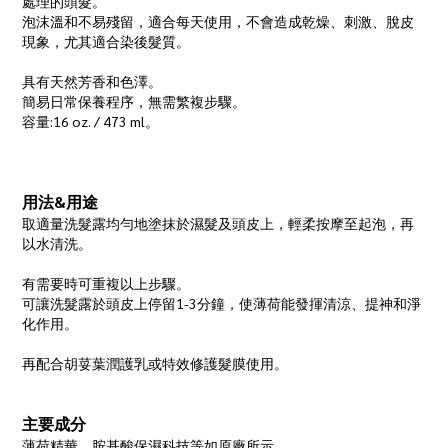
處理的頭髮。
泡沫溫和不易殘留，適合每天使用，不會造成乾燥、刺激、脫皮
現象，尤其適合染後髮質。
具有天然芳香和色澤。
簡易日常保養程序，無需繁複步驟。
容量:16 oz. / 473 ml。
用法&用途
取適量洗髮露均勻地塗抹於濕髮及頭皮上，輕柔按摩至起泡，再
以水清洗。
有需要時可重複以上步驟。
可讓洗髮露於頭皮上停留1-3分鐘，使薄荷能發揮清涼、提神和淨
化作用。
再配合胡荽葉潤護乳或特效修護髮膜使用。
主要成分
薄荷精華、胺基酸保濕科技等如原廠所示。