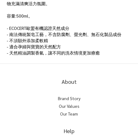
物充滿清爽活力氛圍。
容量:500ml。
- ECOCERT歐盟有機認證天然成分
- 南法傳統製皂工藝，不含防腐劑、螢光劑、無石化製品成份
- 不須額外添加柔軟精
- 適合孕婦與寶寶的天然配方
- 天然精油調製香氣，讓不同的洗衣情境更加療癒
About
Brand Story
Our Values
Our Team
Help