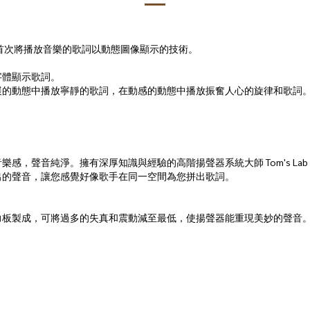
首次將播放音樂的歌詞以動態圖像顯示的技術。
字體顯示歌詞。
緩的動態中播放寧靜的歌詞，在動感的動態中播放振奮人心的旋律和歌詞
，聲音純淨。擁有深厚知識與經驗的高階揚聲器系統大師 Tom's La
出的聲音，讓您感覺好像歌手在同一空間為您拼出歌詞。
克力板製成，可將過多的失真和震動減至最低，使揚聲器能重現美妙的聲音