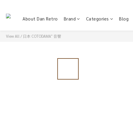
About Dan Retro
Brand
Categories
Blog
View All
/
日本 COTODAMA" 音響