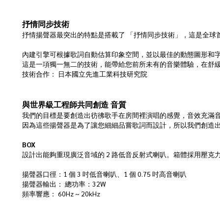
抒情同步技術
抒情揚聲器最突出的特點是搭載了 「抒情同步技術」，這是全球
內建引擎可根據歌詞自動估算印象空間，並以最佳的動態圖形和
這是一項獨一無二的技術，能帶給您前所未有的音樂體驗，在舒
技術合作： 日本國立先進工業科技研究院
與世界級工程師共同創造 音質
我們的目標是要創造出彷彿歌手在房間裡演唱的感覺，音效充滿音樂感
因為這些揚聲器是為了讓您細細品嘗歌詞而設計，所以我們創造
BOX
設計出能夠重現廣泛音域的 2 路低音反射式喇叭。箱體採用壓
揚聲器口徑：1 個 3 吋低音喇叭、1 個 0.75 吋高音喇叭
揚聲器輸出： 總功率：32W
頻率響應： 60Hz ~ 20kHz