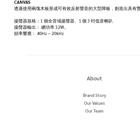
CANVAS
透過使用兩塊木板形成可有效反射聲音的大型障板，創造出具有
揚聲器規格：1 個全音域揚聲器、1 個 3 吋低音喇叭
揚聲器輸出： 總功率 32W。
頻率響應： 40Hz ~ 20kHz
About
Brand Story
Our Values
Our Team