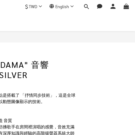
$
TWD
English
DAMA" 音響
SILVER
點是搭載了 「抒情同步技術」，這是全球
以動態圖像顯示的技術。
造 音質
彷彿歌手在房間裡演唱的感覺，音效充滿
有深厚知識與經驗的高階揚聲器系統大師 