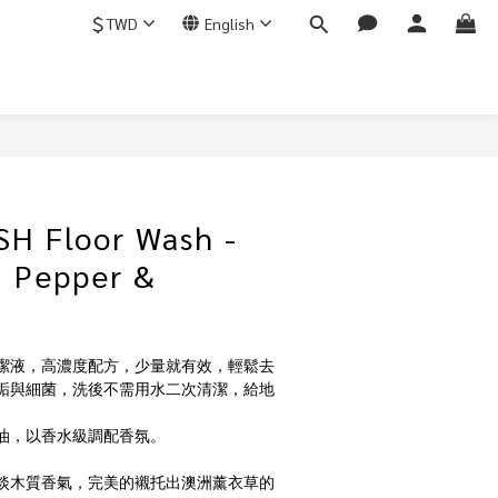
$
TWD
English
H Floor Wash -
 Pepper &
潔液，高濃度配方，少量就有效，輕鬆去
垢與細菌，洗後不需用水二次清潔，給地
油，以香水級調配香氛。
淡木質香氣，完美的襯托出澳洲薰衣草的