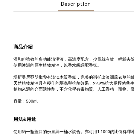
Description
商品介紹
溫和但強效的多功能清潔液，高濃度配方，少量就有效，輕鬆去
使用澳洲的原生植物精油，以香水級調配香氛。
塔斯曼尼亞胡椒帶有淡淡木質香氣，完美的襯托出澳洲薰衣草的
天然植物精油具有極佳的驅蟲與抗菌效果，99.9%抗大腸桿菌孳
植物來源的介面活性劑，不含化學有毒物質、人工香精，寵物、
容量：500ml
用法&用途
使用約一瓶蓋口的份量與一桶水調合。亦可用1:1000的比例稀釋