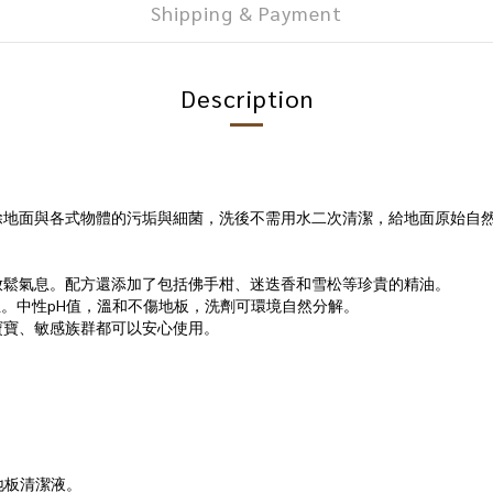
Shipping & Payment
Description
除地面與各式物體的污垢與細菌，洗後不需用水二次清潔，給地面原始自
放鬆氣息。配方還添加了包括佛手柑、迷迭香和雪松等珍貴的精油。
生。中性pH值，溫和不傷地板，洗劑可環境自然分解。
寶寶、敏感族群都可以安心使用。
地板清潔液。