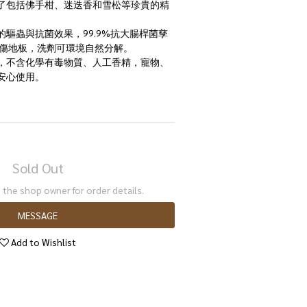
了包括佛手柑、迷迭香和雪松等珍貴的精
驅蟲與抗菌效果，99.9%抗大腸桿菌孳
不傷地板，洗劑可環境自然分解。
，不含化學有毒物質、人工香精，寵物、
安心使用。
Sold Out
the shop owner for order details.
MESSAGE
Add to Wishlist