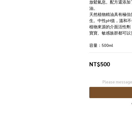
放鬆氣息。配方還添加
油。 
天然植物精油具有極佳的
生。中性pH值，溫和
植物來源的介面活性劑
寶寶、敏感族群都可以
容量：500ml
NT$500
Please message 