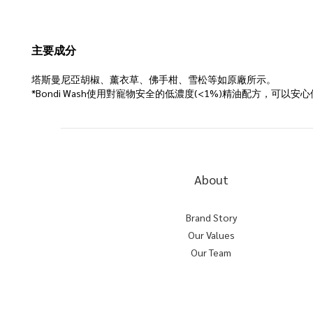
主要成分
塔斯曼尼亞胡椒、薰衣草、佛手柑、雪松等如原廠所示。
*Bondi Wash使用對寵物安全的低濃度(<1%)精油配方，可以安
About
Brand Story
Our Values
Our Team